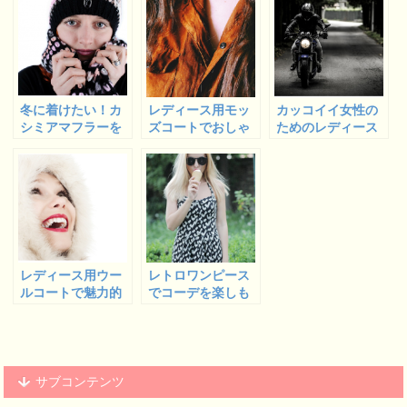
冬に着けたい！カ
レディース用モッ
カッコイイ女性の
シミアマフラーを
ズコートでおしゃ
ためのレディース
ご紹介
れアピール！
用ライダースジャ
ケットをご紹介
レディース用ウー
レトロワンピース
ルコートで魅力的
でコーデを楽しも
な女性に
う
サブコンテンツ