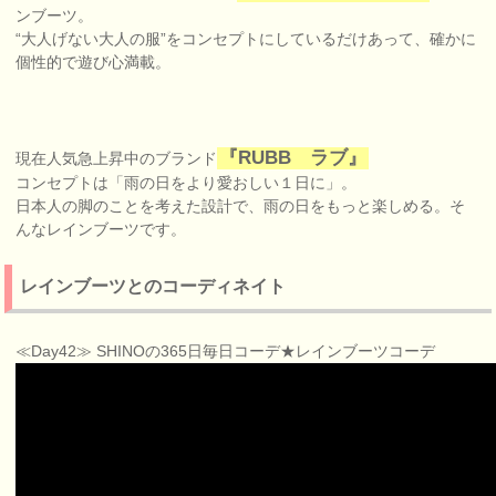
ンブーツ。
“大人げない大人の服”をコンセプトにしているだけあって、確かに
個性的で遊び心満載。
『RUBB ラブ』
現在人気急上昇中のブランド
コンセプトは「雨の日をより愛おしい１日に」。
日本人の脚のことを考えた設計で、雨の日をもっと楽しめる。そ
んなレインブーツです。
レインブーツとのコーディネイト
≪Day42≫ SHINOの365日毎日コーデ★レインブーツコーデ