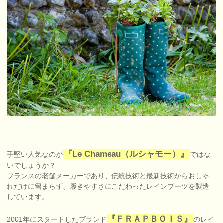
『Le Chameau（ルシャモー）』
手堅い人気なのが
ではな
いでしょうか？
フランスの老舗メーカーであり、伝統技術と最新技術からおしゃ
れだけに留まらず、履きやすさにこだわったレインブーツを製造
しています。
『ＦＲＡＰＢＯＩＳ』
2001年にスタートしたブランド
のレイ